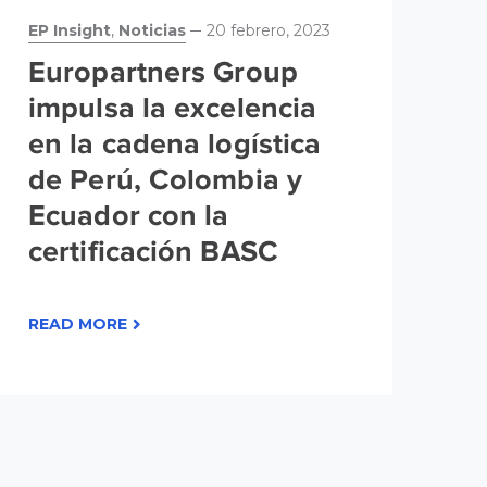
EP Insight
,
Noticias
20 febrero, 2023
No
Europartners Group
G
impulsa la excelencia
m
en la cadena logística
m
de Perú, Colombia y
m
Ecuador con la
certificación BASC
RE
READ MORE