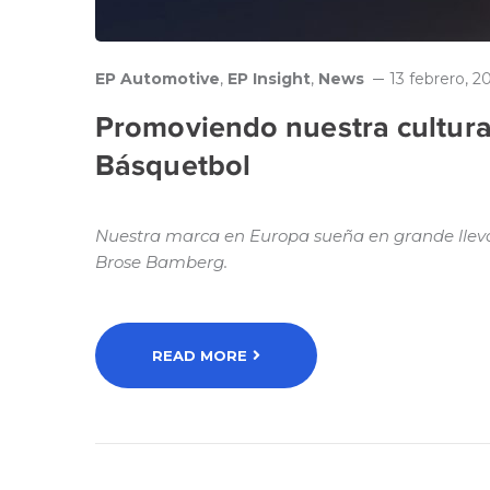
EP Automotive
,
EP Insight
,
News
13 febrero, 2
Promoviendo nuestra cultura
Básquetbol
Nuestra marca en Europa sueña en grande llevan
Brose Bamberg.
READ MORE