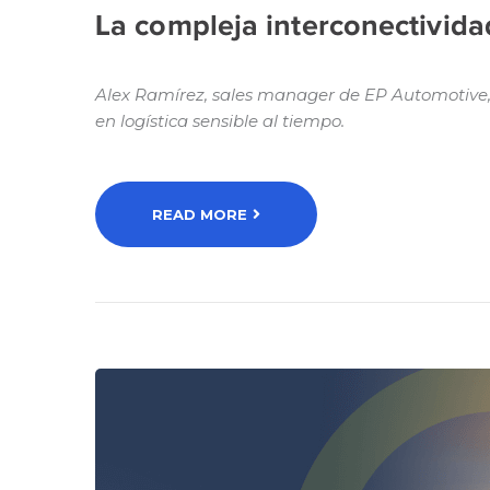
La compleja interconectivida
Alex Ramírez, sales manager de EP Automotive,
en logística sensible al tiempo.
READ MORE