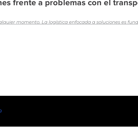
nes frente a problemas con el transp
alquier momento. La logística enfocada a soluciones es fu
9