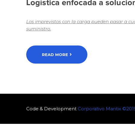
Logística enfocada a solucio
Los imprevistos con la carga pueden pasar a cu
suministro.
READ MORE
Code & Development
Corporativo Mantix ©201