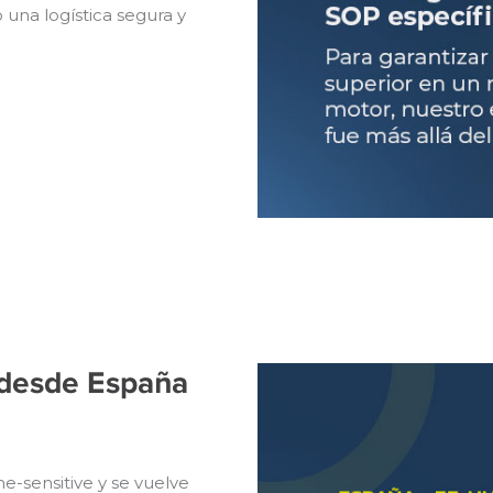
o una logística segura y
r desde España
e-sensitive y se vuelve