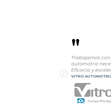
"
vicio que la industria
[Sobre la coord
 100% con sus clientes.
Europartners Mé
ben totalmente”.
logística, no co
condiciones de c
de sus envíos de