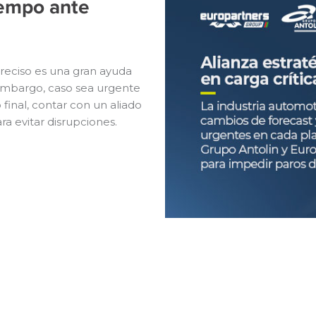
iempo ante
reciso es una gran ayuda
embargo, caso sea urgente
final, contar con un aliado
ra evitar disrupciones.