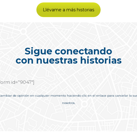
Llévame a más historias
Sigue conectando
con nuestras historias
form id=”9047″]
cambiar de opinión en cualquier momento haciendo clic en el enlace para cancelar la suscri
nosotros.