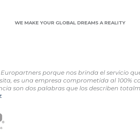
WE MAKE YOUR GLOBAL DREAMS A REALITY
inación de embarque marítimo entre Europart
xico:]
“Es un éxito”
. [Como somos una sola em
bramos por manejos entre países y podemos ofr
rédito. Con eso, la empresa ahorró casi un 20
 aluminio de México a Honduras].
METALES Y ALEAC