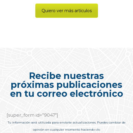
internacional se toparon con una gran sorpresa.
Los asistentes al Air Cargo Forum Miami &
Quiero ver más artículos
Transport Logistic Americas 2022 conocieron una
nueva marca en el Mercado Internacional de
Transporte: xpd global®.
LEER MÁS...
Recibe nuestras
próximas publicaciones
en tu correo electrónico
[super_form id=”9047″]
Tu información será utilizada para enviarte actualizaciones. Puedes cambiar de
opinión en cualquier momento haciendo clic