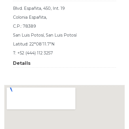
Blvd. Españita, 450, Int. 19
Colonia Españita,
C.P.: 78389
San Luis Potosí, San Luis Potosí
Latitud: 22°08’11.7″N
T: +52 (444) 112 3257
Details